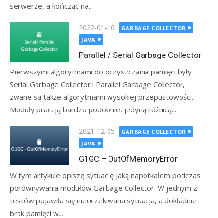
serwerze, a kończąc na...
Posted
2022-01-16
GARBAGE COLLECTOR
on
JAVA
Parallel / Serial Garbage Collector
Pierwszymi algorytmami do oczyszczania pamięci były
Serial Garbage Collector i Parallel Garbage Collector,
zwane są także algorytmami wysokiej przepustowości.
Moduły pracują bardzo podobnie, jedyną różnicą...
Posted
2021-12-05
GARBAGE COLLECTOR
on
JAVA
G1GC – OutOfMemoryError
W tym artykule opiszę sytuację jaką napotkałem podczas
porównywania modułów Garbage Collector. W jednym z
testów pojawiła się nieoczekiwana sytuacja, a dokładnie
brak pamięci w...