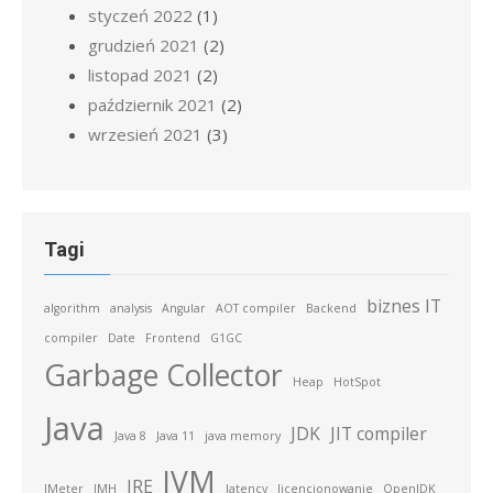
styczeń 2022
(1)
grudzień 2021
(2)
listopad 2021
(2)
październik 2021
(2)
wrzesień 2021
(3)
Tagi
biznes IT
algorithm
analysis
Angular
AOT compiler
Backend
compiler
Date
Frontend
G1GC
Garbage Collector
Heap
HotSpot
Java
JDK
JIT compiler
Java 8
Java 11
java memory
JVM
JRE
JMeter
JMH
latency
licencjonowanie
OpenJDK