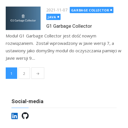
Posted
2021-11-07
GARBAGE COLLECTOR
on
JAVA
G1 Garbage Collector
Moduł G1 Garbage Collector jest dość nowym
rozwiązaniem. Został wprowadzony w Javie wersji 7, a
ustawiony jako domyślny moduł do oczyszczania pamięci w
Javie wersji 9....
Stronicowanie
1
2
→
wpisów
Social-media