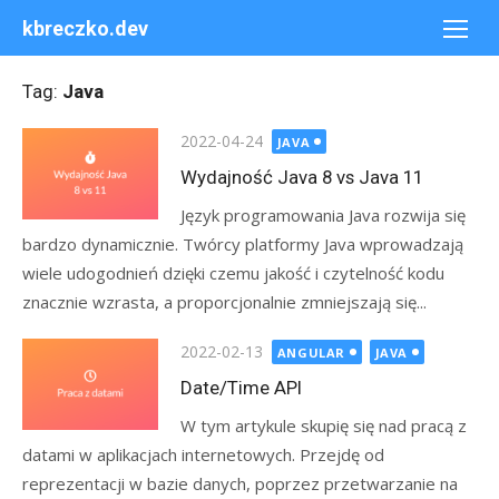
Skip
kbreczko.dev
to
content
Tag:
Java
Posted
2022-04-24
JAVA
on
Wydajność Java 8 vs Java 11
Język programowania Java rozwija się
bardzo dynamicznie. Twórcy platformy Java wprowadzają
wiele udogodnień dzięki czemu jakość i czytelność kodu
znacznie wzrasta, a proporcjonalnie zmniejszają się...
Posted
2022-02-13
ANGULAR
JAVA
on
Date/Time API
W tym artykule skupię się nad pracą z
datami w aplikacjach internetowych. Przejdę od
reprezentacji w bazie danych, poprzez przetwarzanie na