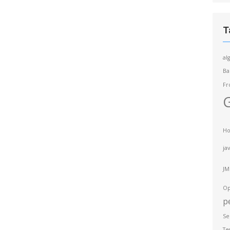
T
al
Ba
Fr
G
Ho
ja
JM
Op
p
Se
Te