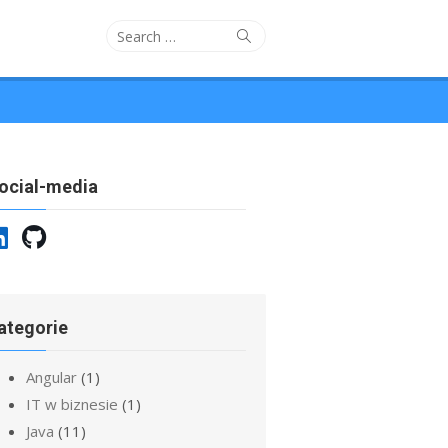
Search
Search
for:
ocial-media
ategorie
Angular
(1)
IT w biznesie
(1)
Java
(11)