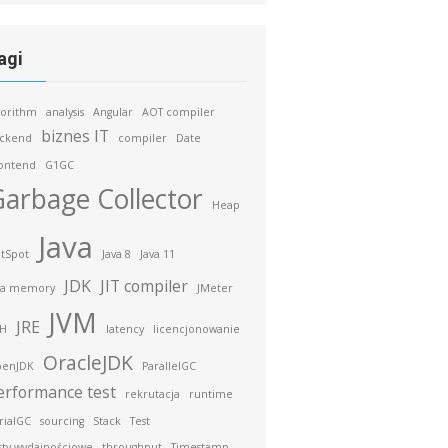
agi
gorithm
analysis
Angular
AOT compiler
biznes IT
ckend
compiler
Date
ontend
G1GC
arbage Collector
Heap
Java
tSpot
Java 8
Java 11
JDK
JIT compiler
va memory
JMeter
JVM
JRE
H
latency
licencjonowanie
OracleJDK
enJDK
ParallelGC
erformance test
rekrutacja
runtime
rialGC
sourcing
Stack
Test
sty wydajnościowe
throughput
Timestamp