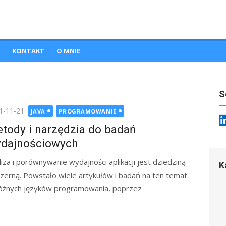
KONTAKT
O MNIE
S
ted
1-11-21
JAVA
PROGRAMOWANIE
tody i narzędzia do badań
dajnościowych
liza i porównywanie wydajności aplikacji jest dziedziną
K
zerną. Powstało wiele artykułów i badań na ten temat.
różnych języków programowania, poprzez