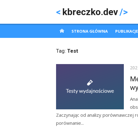
Skip
kbreczko.dev
to
content
STRONA GŁÓWNA
PUBLIKACJE
Tag:
Test
Pos
202
on
Me
wy
Ana
obs
Zaczynając od analizy porównawczej 
porównanie...